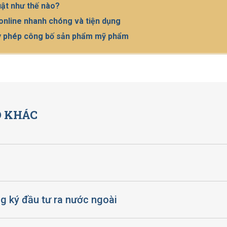
uật như thế nào?
nline nhanh chóng và tiện dụng
giấy phép công bố sản phẩm mỹ phẩm
 KHÁC
g ký đầu tư ra nước ngoài