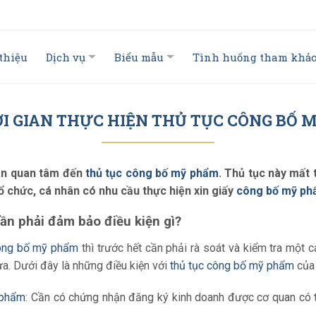
 thiệu
Dịch vụ
Biểu mẫu
Tình huống tham khả
ỜI GIAN THỰC HIỆN THỦ TỤC CÔNG BỐ
hân quan tâm đến
thủ tục công bố mỹ phẩm
. Thủ tục này mất
tổ chức, cá nhân có nhu cầu thực hiện xin giấy
công bố mỹ p
cần phải đảm bảo điều kiện gì?
công bố mỹ phẩm
thì trước hết cần phải rà soát và kiểm tra một
. Dưới đây là những điều kiện với
thủ tục công bố mỹ phẩm
của
 phẩm
: Cần có chứng nhận đăng ký kinh doanh được cơ quan có 