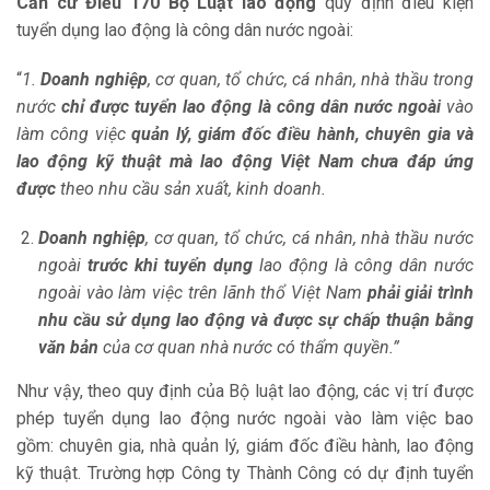
Căn cứ Điều 170 Bộ Luật lao động
quy định điều kiện
tuyển dụng lao động là công dân nước ngoài:
“
1.
Doanh nghiệp
, cơ quan, tổ chức, cá nhân, nhà thầu trong
nước
chỉ được tuyển lao động là công dân nước ngoài
vào
làm công việc
quản lý, giám đốc điều hành, chuyên gia và
lao động kỹ thuật
mà lao động Việt Nam chưa đáp ứng
được
theo nhu cầu sản xuất, kinh doanh.
Doanh nghiệp
, cơ quan, tổ chức, cá nhân, nhà thầu nước
ngoài
trước khi tuyển dụng
lao động là công dân nước
ngoài vào làm việc trên lãnh thổ Việt Nam
phải giải trình
nhu cầu sử dụng lao động
và được sự chấp thuận bằng
văn bản
của cơ quan nhà nước có thẩm quyền.”
Như vậy, theo quy định của Bộ luật lao động, các vị trí được
phép tuyển dụng lao động nước ngoài vào làm việc bao
gồm: chuyên gia, nhà quản lý, giám đốc điều hành, lao động
kỹ thuật. Trường hợp Công ty Thành Công có dự định tuyển