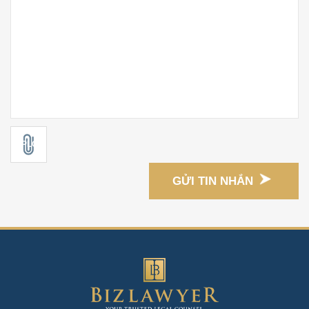
GỬI TIN NHẮN