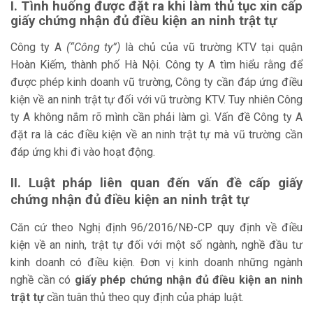
I. Tình huống được đặt ra khi làm thủ tục xin cấp
chứng nhận đủ điều kiện an ninh trật tự
giấy chứng nhận đủ điều kiện an ninh trật tự
Luật pháp liên quan đến vấn đề cấp giấy chứng nhận
Công ty A
(“Công ty”)
là chủ của vũ trường KTV tại quận
đủ điều kiện an ninh trật tự
Hoàn Kiếm, thành phố Hà Nội. Công ty A tìm hiểu rằng để
được phép kinh doanh vũ trường, Công ty cần đáp ứng điều
Ý kiến tư vấn của chuyên gia về cấp giấy chứng
kiện về an ninh trật tự đối với vũ trường KTV. Tuy nhiên Công
nhận đủ điều kiện an ninh trật tự
ty A không nắm rõ mình cần phải làm gì. Vấn đề Công ty A
đặt ra là các điều kiện về an ninh trật tự mà vũ trường cần
Những điều kiện công ty A cần đảm bảo trước khi
đáp ứng khi đi vào hoạt động.
xin cấp phép giấy chứng nhận đủ điều kiện an
ninh trật tự
II. Luật pháp liên quan đến vấn đề cấp giấy
chứng nhận đủ điều kiện an ninh trật tự
Những điều kiện để được cấp giấy chứng nhận đủ
điều kiện an ninh trật tự
Căn cứ theo Nghị định 96/2016/NĐ-CP quy định về điều
Hồ sơ nộp xin giấy chứng nhận đủ điều kiện an
kiện về an ninh, trật tự đối với một số ngành, nghề đầu tư
ninh trật tự cần những giấy tờ gì?
kinh doanh có điều kiện. Đơn vị kinh doanh những ngành
Quy trình thực hiện những thủ tục cấp Giấy chứng
nghề cần có
giấy phép chứng nhận đủ điều kiện an ninh
nhận đủ điều kiện an ninh trật tự
trật tự
cần tuân thủ theo quy định của pháp luật.