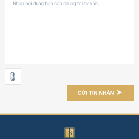
GỬI TIN NHẮN