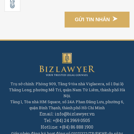
GỬI TIN NHẮN
Trụ sở chính: Phòng 909, Tầng 9 tòa nhà Viglacera, số 1 Đại lộ
Thăng Long, phường Mễ Trì, quận Nam Từ Liêm, thành phố Hà
Nội.
Tầng 1, Tòa nhà HM Square, số 24A Phan Đăng Lưu, phường 6,
quận Bình Thạnh, thành phố Hồ Chí Minh
Email: info@bizlawyer.vn
Tel: +(84) 24 3969 0505
Hotline: +(84) 86 888 1900
Giấy phép đăng ký hoạt động số 01021322/TP/ĐKHĐ do sở tư