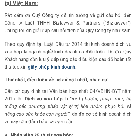
tại Việt Nam:
Rất cảm ơn Quý Công ty đã tin tưởng và gửi câu hỏi đến
Công ty Luật TNHH Bizlawyer & Partners (“Bizlawyer”).
Chúng tôi xin giải đáp câu hỏi trên của Quý Công ty như sau:
Theo quy định tại Luật Đầu tư 2014 thì kinh doanh dịch vụ
xoa bóp là ngành nghề kinh doanh có điều kiện. Do đó, Quý
Khách hàng cần lưu ý đáp ứng các điều kiện sau để hoàn tất
thủ tục xin
giấy phép kinh doanh
:
Thứ nhất
,
điều kiện về cơ sở vật chất, nhân sự:
Căn cứ quy định tại Văn bản hợp nhất 04/VBHN-BYT năm
2017 thì
Dịch vụ xoa bóp
là “
một phương pháp trong hệ
thống các phương pháp vật lý trị liệu nhằm phục hồi và
nâng cao sức khỏe con người”,
do đó cơ sở kinh doanh dịch
vụ này cần đảm bảo các yêu cầu:
Nhân viên kỹ thuật xoa bóp: