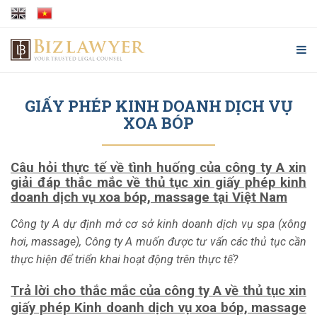
GIẤY PHÉP KINH DOANH DỊCH VỤ
XOA BÓP
Câu hỏi thực tế về tình huống của công ty A xin
giải đáp thắc mắc về thủ tục xin giấy phép kinh
doanh dịch vụ xoa bóp, massage tại Việt Nam
Công ty A dự định mở cơ sở kinh doanh dịch vụ spa (xông
hơi, massage), Công ty A muốn được tư vấn các thủ tục cần
thực hiện để triển khai hoạt động trên thực tế?
Trả lời cho thắc mắc của công ty A về thủ tục xin
giấy phép Kinh doanh dịch vụ xoa bóp, massage