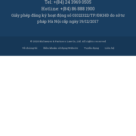
Tel: +(84) 24 3969 0505
Hotline: +(84) 86 888 1900
Giấy phép đăng ký hoạt động số 01021322/TP/ĐKHĐ do sở tư
pháp Hà Nội cấp ngày 19/12/2017
© 2020 Bizlawyer & Partners Law Co., Ltd. All rights reserved
Về chúng tôi
Điều khoản sử dụng Website
Tuyển dụng
Liên hệ