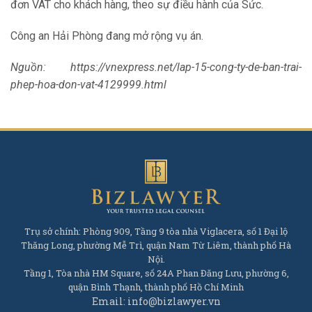
đơn VAT cho khách hàng, theo sự điều hành của Sức.
Công an Hải Phòng đang mở rộng vụ án.
Nguồn: https://vnexpress.net/lap-15-cong-ty-de-ban-trai-
phep-hoa-don-vat-4129999.html
Trụ sở chính: Phòng 909, Tầng 9 tòa nhà Viglacera, số 1 Đại lộ
Thăng Long, phường Mễ Trì, quận Nam Từ Liêm, thành phố Hà
Nội.
Tầng 1, Tòa nhà HM Square, số 24A Phan Đăng Lưu, phường 6,
quận Bình Thạnh, thành phố Hồ Chí Minh
Email: info@bizlawyer.vn