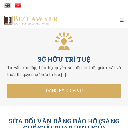
SỞ HỮU TRÍ TUỆ
Tư vấn xác lập, bảo hộ quyền sở hữu trí tuệ, giám sát và
thực thi quyền sở hữu trí tuệ [...]
ĐĂNG KÝ DỊCH VỤ
SỬA ĐỔI VĂN BẰNG BẢO HỘ (SÁNG
CHẾ/GIẢI PHÁP HỮU ÍCH)